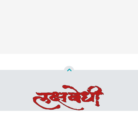
Copyright ©
2026
Lakshvedhi™