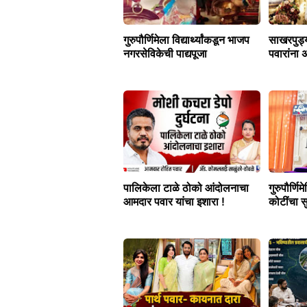
गुरुपौर्णिमेला विद्यार्थ्यांकडून भाजप
साखरपुड्य
नगरसेविकेची पाद्यपूजा
पवारांना 
पालिकेला टाळे ठोको आंदोलनाचा
गुरुपौर्णि
आमदार पवार यांचा इशारा !
कोटींचा सु