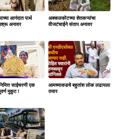
ाच्या आनंदात पार्थ
अक्कलकोटच्या शेतकऱ्यांचा
अश्रू अनावर
वीजटंचाईने संताप अनावर
मेनिमित्त साईचरणी एक
आमच्याकडचे बहुतांश लोक लढायला
वर्ण मुकुट !
तयार