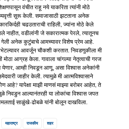
िक्षणपासून वंचीत राहू नये याकरिता त्यांनी मोठे
िष्यवृत्ती सुरू केली. समाजासाठी झटताना अनेक
ारकिर्दही चढउताराची राहिली, ज्यांना मोठे केले
े नाहीत, वडीलांनी जे सकारात्मक पेरले, त्यातूनच
ेली अनेक कुटुंबाचे आमच्यावर विशेष प्रेम आहे.
 भेटल्यावर आवर्जून चौकशी करतात. निवडणुकीला मी
नी मोठा आग्रह केला. गावाला चांगल्या नेतृत्वाची गरज
न येणार, आम्ही निवडून आणू, असा विश्वास अनेकांनी
उमेदवारी जाहीर केली. त्यामुळे मी आत्मविश्वासाने
 आहे? यापेक्षा माझी माणसं माझ्या बरोबर आहेत, ते
मुळे निवडुन आल्यानंतरही या लोकांचा विश्वास जपत
ोमलताई साळुंखे-ढोबळे यांनी बोलून दाखविला.
महाराष्ट्र
राजकीय
शहर