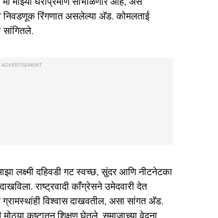
मी माझ्या घराप्रमाणे सांभाळणार आहे, असे
हावर निवडणूक रिंगणात असलेल्या अ‍ॅड. कोमलताई
 सांगितले.
ADVERTISEMENT
ाझा लक्ष्मी दहिवडी गट स्वच्छ, सुंदर आणि नीटनेटका
ाखविला. राष्ट्रवादी काँग्रेसने उमेदवारी देत
 ग्रामस्थांही विश्वास दाखवतील, असा सांगत अ‍ॅड.
 मोठ्या कष्टातून शिक्षण घेतले, समाजाच्या वेदना