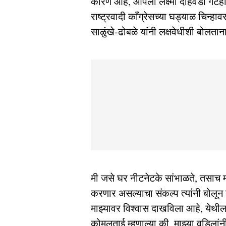
कारण आहे, आपला लक्ष्मी दहिवडी गटही 
राष्ट्रवादी काँग्रेसच्या घड्याळ चिन्
साळुंखे-ढोबळे यांनी लक्षवेधीशी बोलताना
मी जसे घर नीटनेटके सांभाळते, तसाच म
करणार असल्याचा संकल्प त्यांनी बोलून द
माझ्यावर विश्वास दाखविला आहे, येथील
कोमलताई म्हणाल्या की, माझ्या वडिलांनी