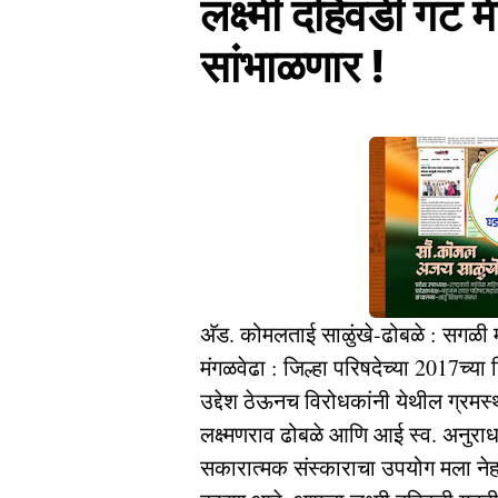
लक्ष्मी दहिवडी गट म
सांभाळणार !
अ‍ॅड. कोमलताई साळुंखे-ढोबळे : सगळी 
मंगळवेढा : जिल्हा परिषदेच्या 2017च
उद्देश ठेऊनच विरोधकांनी येथील ग्रम
लक्ष्मणराव ढोबळे आणि आई स्व. अनुराधा य
सकारात्मक संस्काराचा उपयोग मला नेहम