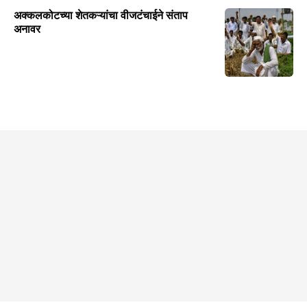
अक्कलकोटच्या शेतकऱ्यांचा वीजटंचाईने संताप
अनावर