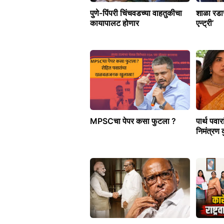
पुणे-पिंपरी चिंचवडच्या वाहतुकीचा
शाळा रडार
कायापालट होणार
एन्ट्री’
MPSCचा पेपर कसा फुटला ?
पार्थ पवार
निमंत्रण