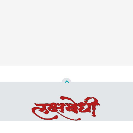
Copyright ©
2026
Lakshvedhi™