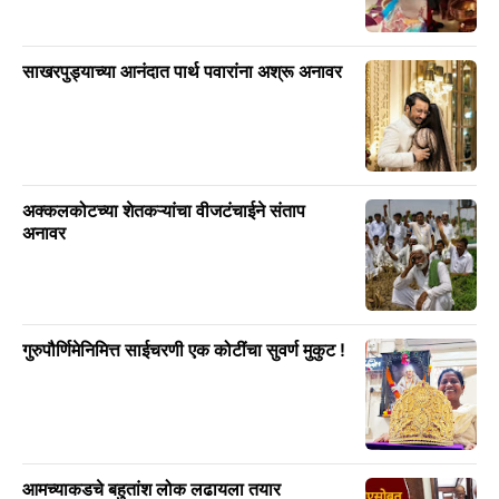
साखरपुड्याच्या आनंदात पार्थ पवारांना अश्रू अनावर
अक्कलकोटच्या शेतकऱ्यांचा वीजटंचाईने संताप
अनावर
गुरुपौर्णिमेनिमित्त साईचरणी एक कोटींचा सुवर्ण मुकुट !
आमच्याकडचे बहुतांश लोक लढायला तयार