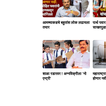
आमच्याकडचे बहुतांश लोक लढायला
पार्थ पवा
तयार
साखरपुडा
शाळा रडारवर ! अन्नविक्रीला ‘नो
महाराष्ट्र
एन्ट्री’
होणार नवी