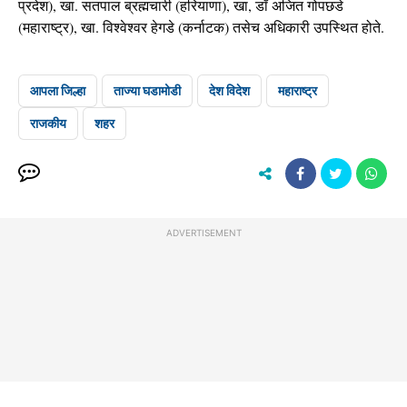
प्रदेश), खा. सतपाल ब्रह्मचारी (हरियाणा), खा, डॉ अजित गोपछडे
(महाराष्ट्र), खा. विश्वेश्वर हेगडे (कर्नाटक) तसेच अधिकारी उपस्थित होते.
आपला जिल्हा
ताज्या घडामोडी
देश विदेश
महाराष्ट्र
राजकीय
शहर
ADVERTISEMENT