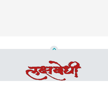
Copyright ©
2026
Lakshvedhi™