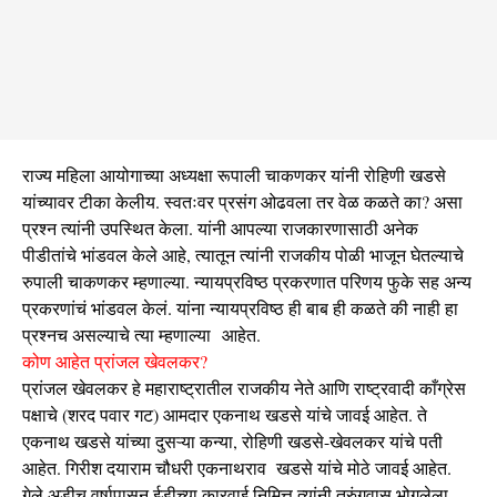
राज्य महिला आयोगाच्या अध्यक्षा रूपाली चाकणकर यांनी रोहिणी खडसे
यांच्यावर टीका केलीय. स्वतःवर प्रसंग ओढवला तर वेळ कळते का? असा
प्रश्न त्यांनी उपस्थित केला. यांनी आपल्या राजकारणासाठी अनेक
पीडीतांचे भांडवल केले आहे, त्यातून त्यांनी राजकीय पोळी भाजून घेतल्याचे
रुपाली चाकणकर म्हणाल्या. न्यायप्रविष्ठ प्रकरणात परिणय फुके सह अन्य
प्रकरणांचं भांडवल केलं. यांना न्यायप्रविष्ठ ही बाब ही कळते की नाही हा
प्रश्नच असल्याचे त्या म्हणाल्या आहेत.
कोण आहेत प्रांजल खेवलकर?
प्रांजल खेवलकर हे महाराष्ट्रातील राजकीय नेते आणि राष्ट्रवादी काँग्रेस
पक्षाचे (शरद पवार गट) आमदार एकनाथ खडसे यांचे जावई आहेत. ते
एकनाथ खडसे यांच्या दुसऱ्या कन्या, रोहिणी खडसे-खेवलकर यांचे पती
आहेत. गिरीश दयाराम चौधरी एकनाथराव खडसे यांचे मोठे जावई आहेत.
गेले अडीच वर्षापासून ईडीच्या कारवाई निमित्त त्यांनी तुरुंगवास भोगलेला