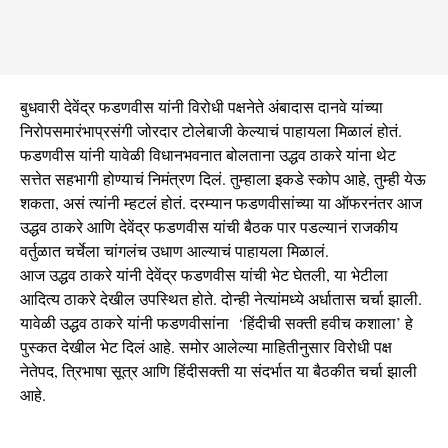
बुधवारी देवेंद्र फडणवीस यांनी विरोधी पक्षनेते अंबादास दानवे यांच्या
निरोपसमारंभाप्रसंगी जोरदार टोलेबाजी केल्याचं पाहायला मिळालं होतं.
फडणवीस यांनी यावेळी विधानभवनात बोलताना उद्धव ठाकरे यांना थेट
सत्तेत सहभागी होण्याचं निमंत्रण दिलं. तुम्हाला इकडे स्कोप आहे, तुम्ही येऊ
शकता, असं त्यांनी म्हटलं होतं. दरम्यान फडणवीसांच्या या ऑफरनंतर आज
उद्धव ठाकरे आणि देवेंद्र फडणवीस यांची बैठक पार पडल्यानं राजकीय
वर्तुळात चर्चेला चांगलंच उधाण आल्याचं पाहायला मिळालं.
आज उद्धव ठाकरे यांनी देवेंद्र फडणवीस यांची भेट घेतली, या भेटीला
आदित्य ठाकरे देखील उपस्थित होते. दोन्ही नेत्यांमध्ये अर्धातास चर्चा झाली.
यावेळी उद्धव ठाकरे यांनी फडणवीसांना ‘हिंदीची सक्ती हवीच कशाला’ हे
पुस्कत देखील भेट दिलं आहे. समोर आलेल्या माहितीनुसार विरोधी पक्ष
नेतेपद, त्रिभाषा सूत्र आणि हिंदीसक्ती या संदर्भात या बैठकीत चर्चा झाली
आहे.