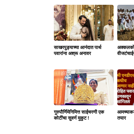
साखरपुड्याच्या आनंदात पार्थ
अक्कलकोट
पवारांना अश्रू अनावर
वीजटंचाई
गुरुपौर्णिमेनिमित्त साईचरणी एक
आमच्याकड
कोटींचा सुवर्ण मुकुट !
तयार