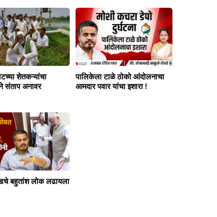
च्या शेतकऱ्यांचा
पालिकेला टाळे ठोको आंदोलनाचा
ने संताप अनावर
आमदार पवार यांचा इशारा !
चे बहुतांश लोक लढायला