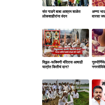
संत गाडगे बाबा आश्रम शाळेत
अण्णा भाऊ
लोकशाहीरांना वंदन
वारसा जप
विठ्ठल-रूक्मिणी मंदिरास आषाढी
गुरुपौर्णिम
यात्रेत कितीचं दान?
नगरसेविके