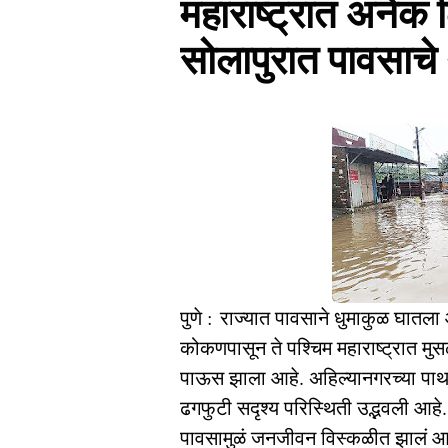
महाराष्ट्रात अनेक
सोलापुरात पावसाचे
पुणे : राज्यात पावसाने धुमाकुळ घातल
कोकणपासून ते पश्चिम महाराष्ट्रात म
पाऊस झाला आहे. अहिल्यानगरच्या पाथर्
ढगफुटी सदृश्य परिस्थिती उद्भवली आहे
पावसामुळं जनजीवन विस्कळीत झालं आ