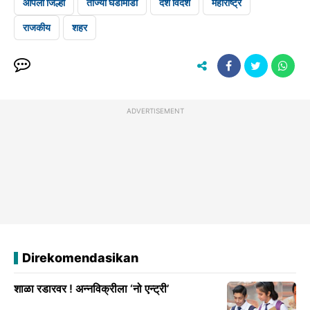
आपला जिल्हा
ताज्या घडामोडी
देश विदेश
महाराष्ट्र
राजकीय
शहर
ADVERTISEMENT
Direkomendasikan
शाळा रडारवर ! अन्नविक्रीला ‘नो एन्ट्री’