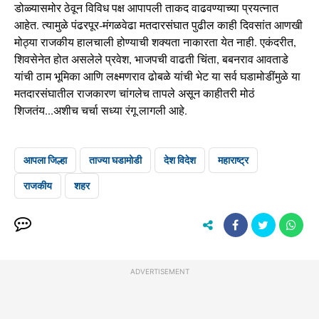
डोळ्यासमोर ठेवून विविध पक्ष आपापली ताकद वाढवण्याच्या प्रयत्नात
आहेत. त्यामुळे पंढरपूर-मंगळवेढा मतदारसंघात पुढील काही दिवसांत आणखी
मोठ्या राजकीय हालचाली होण्याची शक्यता नाकारता येत नाही. एकंदरीत,
शिवसेनेत होत असलेले प्रवेश, भाजपची वाढती चिंता, बबनराव आवताडे
यांची ठाम भूमिका आणि लक्ष्मणराव ढोबळे यांची भेट या सर्व घडामोडींमुळे या
मतदारसंघातील राजकारण चांगलेच तापले असून काहीतरी मोठं
शिजतंय...अशीच चर्चा सध्या रंगू लागली आहे.
आपला जिल्हा
ताज्या घडामोडी
देश विदेश
महाराष्ट्र
राजकीय
शहर
ADVERTISEMENT