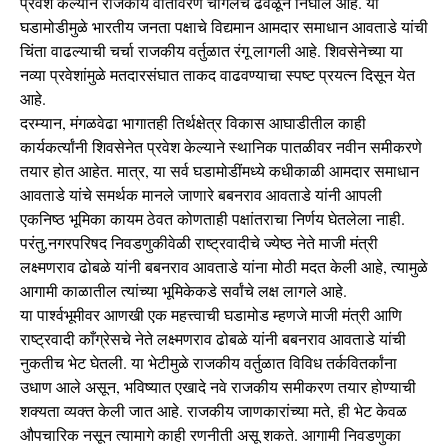
प्रवेश केल्याने राजकीय वातावरण चांगलेच ढवळून निघाले आहे. या
घडामोडीमुळे भारतीय जनता पक्षाचे विद्यमान आमदार समाधान आवताडे यांची
चिंता वाढल्याची चर्चा राजकीय वर्तुळात रंगू लागली आहे. शिवसेनेच्या या
नव्या प्रवेशांमुळे मतदारसंघात ताकद वाढवण्याचा स्पष्ट प्रयत्न दिसून येत
आहे.
दरम्यान, मंगळवेढा भागातही तिर्थक्षेत्र विकास आघाडीतील काही
कार्यकर्त्यांनी शिवसेनेत प्रवेश केल्याने स्थानिक पातळीवर नवीन समीकरणे
तयार होत आहेत. मात्र, या सर्व घडामोडींमध्ये कधीकाळी आमदार समाधान
आवताडे यांचे समर्थक मानले जाणारे बबनराव आवताडे यांनी आपली
एकनिष्ठ भूमिका कायम ठेवत कोणताही पक्षांतराचा निर्णय घेतलेला नाही.
परंतु,नगरपरिषद निवडणुकीवेळी राष्ट्रवादीचे ज्येष्ठ नेते माजी मंत्री
लक्ष्मणराव ढोबळे यांनी बबनराव आवताडे यांना मोठी मदत केली आहे, त्यामुळे
आगामी काळातील त्यांच्या भूमिकेकडे सर्वांचे लक्ष लागले आहे.
या पार्श्वभूमीवर आणखी एक महत्त्वाची घडामोड म्हणजे माजी मंत्री आणि
राष्ट्रवादी काँग्रेसचे नेते लक्ष्मणराव ढोबळे यांनी बबनराव आवताडे यांची
नुकतीच भेट घेतली. या भेटीमुळे राजकीय वर्तुळात विविध तर्कवितर्कांना
उधाण आले असून, भविष्यात एखादे नवे राजकीय समीकरण तयार होण्याची
शक्यता व्यक्त केली जात आहे. राजकीय जाणकारांच्या मते, ही भेट केवळ
औपचारिक नसून त्यामागे काही रणनीती असू शकते. आगामी निवडणुका