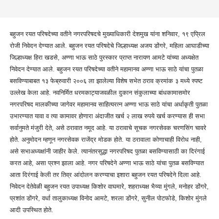
बहुजन रयत परिषदेच्या वतीने नगरपरिषदचे मुख्याधिकारी देशमुख यांना
शनिवार, १९ एप्रिल
रोजी
निवेदन देण्यात आले. बहुजन रयत परिषदेचे जिल्हाध्यक्ष अजय डोंगरे, महिला आघाडीच्या
जिल्हाध्यक्ष हिरा खडसे, अण्णा भाऊ साठे पुरस्कार प्राप्त नारायण आमटे यांच्या
अध्यक्षेत
निवेदन देण्यात आले. बहुजन रयत परिषदेच्या वतीने महामानव अण्णा भाऊ साठे यांचा पुतळा
बसविण्याबाबत १३ फेब्रुवारी २००६ ला झालेल्या विशेष सभेत ठराव क्रमांक ३ मध्ये स्पष्ट
उल्लेख केला आहे. नवनिर्मित धरमकाट्याजवळील दुकान संकुलाच्या बांधकामासमोर
नगरपरिषद मालकीच्या जागेवर महामानव साहित्यरत्न अण्णा भाऊ साठे यांचा अर्धाकृती पुतळा
उभारण्यात यावा व त्या कामावर होणारा अंदाजीत खर्च २ लाख रुपये खर्च करण्यास ही सभा
सर्वानुमते मंजुरी देते, असे ठरावात नमूद आहे. या ठरावाचे सूचक नगरसेवक चरणसिंग चावरे
होते. अनुमोदन म्हणून नगरसेवक राजेंद्र मोडक होते. या ठरावाला कोणाचाही विरोध नाही,
असे सभाअध्यक्षांनी जाहीर केले. त्यानंतरसुद्धा नगरपरिषद पुतळा बसविण्यासाठी का दिरंगाई
करत आहे, असा प्रश्न झाला आहे. नगर परिषदेने अण्णा भाऊ साठे यांचा पुतळ बसविण्यात
आता दिरंगाई केली तर तिव्र आंदोलन करण्याचा इशारा बहुजन रयत परिषदेने दिला आहे.
निवेदन देतेवेळी बहुजन रयत उपाध्यक्ष किशोर वाघमारे, शहराध्यक्ष भैय्या मुंगले, मनोहर डोंगरे,
प्रशांत डोंगरे, वर्धा तालुकाध्यक्ष विनोद आमटे, शरला डोंगरे, सुनील पोटफोडे, किशोर मुंगले
आदी उपस्थित होते.