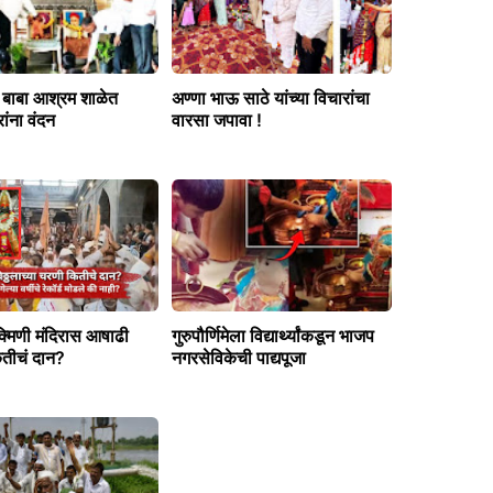
े बाबा आश्रम शाळेत
अण्णा भाऊ साठे यांच्या विचारांचा
ांना वंदन
वारसा जपावा !
क्मिणी मंदिरास आषाढी
गुरुपौर्णिमेला विद्यार्थ्यांकडून भाजप
ितीचं दान?
नगरसेविकेची पाद्यपूजा