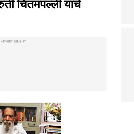
ारुती चितमपल्ली यांचे
ADVERTISEMENT