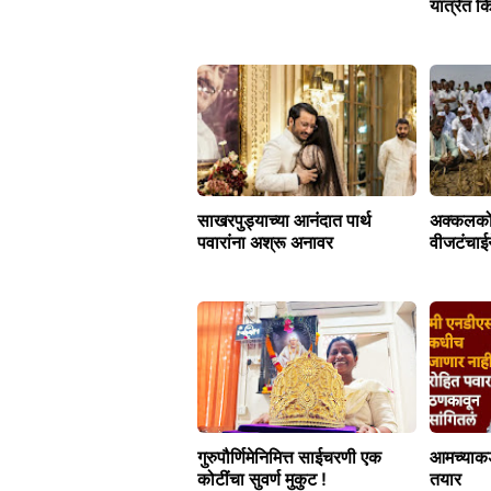
यात्रेत क
साखरपुड्याच्या आनंदात पार्थ
अक्कलकोट
पवारांना अश्रू अनावर
वीजटंचाई
गुरुपौर्णिमेनिमित्त साईचरणी एक
आमच्याकड
कोटींचा सुवर्ण मुकुट !
तयार