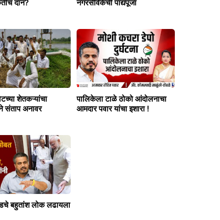
ितीचं दान?
नगरसेविकेची पाद्यपूजा
च्या शेतकऱ्यांचा
पालिकेला टाळे ठोको आंदोलनाचा
ने संताप अनावर
आमदार पवार यांचा इशारा !
चे बहुतांश लोक लढायला