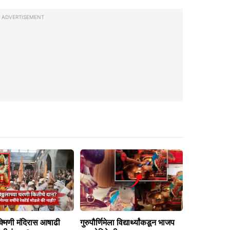
ADVERTISEMENT
क्मिणी मंदिरास आषाढी
गुरुपौर्णिमेला विद्यार्थ्यांकडून भाजप