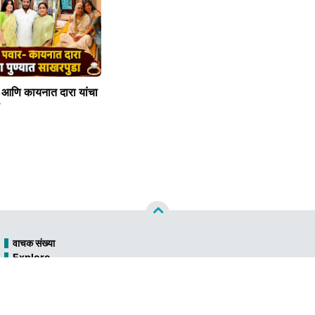
र आणि कायनात दारा यांचा
वाचक संख्या
Explore
आपला जिल्हा
ताज्या घडामोडी
देश विदेश
महाराष्ट्र
राजकीय
शहर