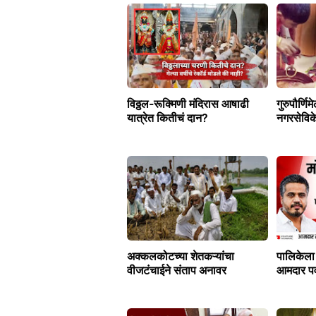
विठ्ठल-रूक्मिणी मंदिरास आषाढी
गुरुपौर्णिम
यात्रेत कितीचं दान?
नगरसेविके
अक्कलकोटच्या शेतकऱ्यांचा
पालिकेला
वीजटंचाईने संताप अनावर
आमदार पवा