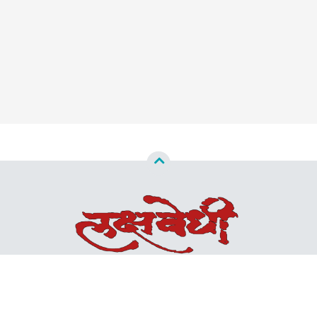
Copyright ©
2026
Lakshvedhi™